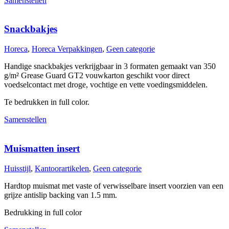
Samenstellen
Snackbakjes
Horeca
,
Horeca Verpakkingen
,
Geen categorie
Handige snackbakjes verkrijgbaar in 3 formaten gemaakt van 350
g/m² Grease Guard GT2 vouwkarton geschikt voor direct
voedselcontact met droge, vochtige en vette voedingsmiddelen.
Te bedrukken in full color.
Samenstellen
Muismatten insert
Huisstijl
,
Kantoorartikelen
,
Geen categorie
Hardtop muismat met vaste of verwisselbare insert voorzien van een
grijze antislip backing van 1.5 mm.
Bedrukking in full color