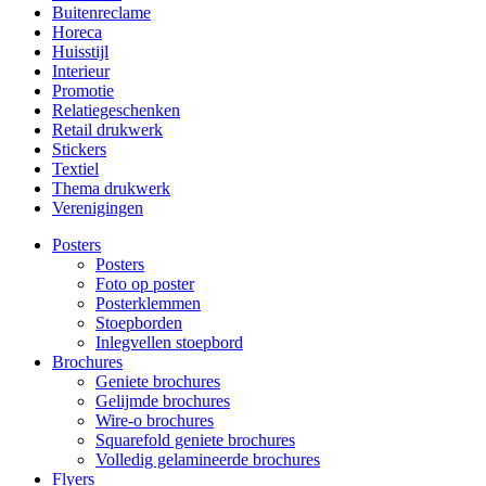
Buitenreclame
Horeca
Huisstijl
Interieur
Promotie
Relatiegeschenken
Retail drukwerk
Stickers
Textiel
Thema drukwerk
Verenigingen
Posters
Posters
Foto op poster
Posterklemmen
Stoepborden
Inlegvellen stoepbord
Brochures
Geniete brochures
Gelijmde brochures
Wire-o brochures
Squarefold geniete brochures
Volledig gelamineerde brochures
Flyers