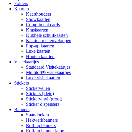
Folders
Kaarten
Kaarthouders
Showkaarten
Compliment cards
Kraskaarten
Dubbele schuifkaarten
Kaarten met enveloppen
Pop-up kaarten
Luxe kaarten
Houten kaarten
Visitekaartjes
Standaard Visitekaartjes
Multiloft® visitekaartjes
Luxe visitekaarten
Stickers
Stickervellen
Stickers (klein)
Stickervinyl (groot)
Sticker dispensers
Banners
Spandoeken
Hekwerkbanners
Roll-up banners
Roll-up banner lamp