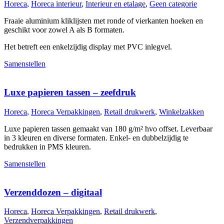
Horeca
,
Horeca interieur
,
Interieur en etalage
,
Geen categorie
Fraaie aluminium kliklijsten met ronde of vierkanten hoeken en
geschikt voor zowel A als B formaten.
Het betreft een enkelzijdig display met PVC inlegvel.
Samenstellen
Luxe papieren tassen – zeefdruk
Horeca
,
Horeca Verpakkingen
,
Retail drukwerk
,
Winkelzakken
Luxe papieren tassen gemaakt van 180 g/m² hvo offset. Leverbaar
in 3 kleuren en diverse formaten. Enkel- en dubbelzijdig te
bedrukken in PMS kleuren.
Samenstellen
Verzenddozen – digitaal
Horeca
,
Horeca Verpakkingen
,
Retail drukwerk
,
Verzendverpakkingen