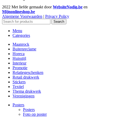
2022 Met liefde gemaakt door
WebsiteNodig.be
en
Mijnonlineshop.be
Algemene Voorwaarden
|
Privacy Policy
Search
Menu
Categories
Maanrock
Buitenreclame
Horeca
Huisstijl
Interieur
Promotie
Relatiegeschenken
Retail drukwerk
Stickers
Textiel
Thema drukwerk
Verenigingen
Posters
Posters
Foto op poster