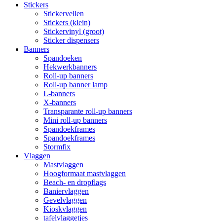
Stickers
Stickervellen
Stickers (klein)
Stickervinyl (groot)
Sticker dispensers
Banners
Spandoeken
Hekwerkbanners
Roll-up banners
Roll-up banner lamp
L-banners
X-banners
Transparante roll-up banners
Mini roll-up banners
Spandoekframes
Spandoekframes
Stormfix
Vlaggen
Mastvlaggen
Hoogformaat mastvlaggen
Beach- en dropflags
Baniervlaggen
Gevelvlaggen
Kioskvlaggen
tafelvlaggetjes