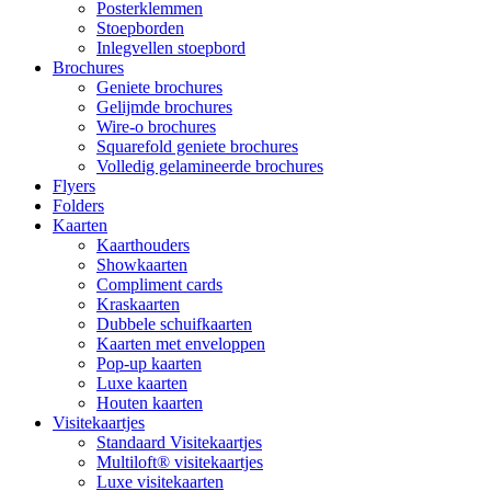
Posterklemmen
Stoepborden
Inlegvellen stoepbord
Brochures
Geniete brochures
Gelijmde brochures
Wire-o brochures
Squarefold geniete brochures
Volledig gelamineerde brochures
Flyers
Folders
Kaarten
Kaarthouders
Showkaarten
Compliment cards
Kraskaarten
Dubbele schuifkaarten
Kaarten met enveloppen
Pop-up kaarten
Luxe kaarten
Houten kaarten
Visitekaartjes
Standaard Visitekaartjes
Multiloft® visitekaartjes
Luxe visitekaarten