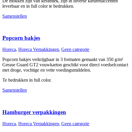
De mokken zijn van keramiek, zijn in diverse kleurenaccenten
leverbaar en in full color te bedrukken.
Samenstellen
Popcorn bakjes
Horeca
,
Horeca Verpakkingen
,
Geen categorie
Popcorn bakjes verkrijgbaar in 3 formaten gemaakt van 350 g/m²
Grease Guard GT2 vouwkarton geschikt voor direct voedselcontact
met droge, vochtige en vette voedingsmiddelen.
Te bedrukken in full color.
Samenstellen
Hamburger verpakkingen
Horeca
,
Horeca Verpakkingen
,
Geen categorie